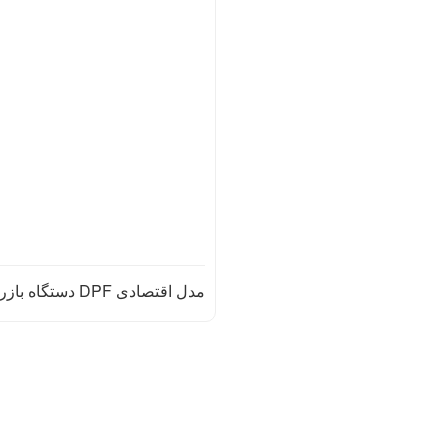
مدل اقتصادی DPF دستگاه بازرسی وزیدن KL-DCJ20