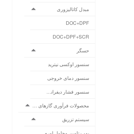
مبدل کاتالیزوری
DOC+DPF
DOC+DPF+SCR
حسگر
سنسور اوکسی نیترید
سنسور دمای خروجی
سنسور فشار دیفرانسیل
محصولات فرآوری گازهای خروجی د
سیستم تزریق
پمپ تامین محلول اوره